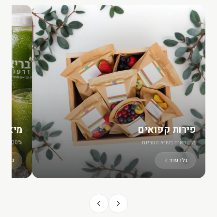
פירות קפואים
מיצים
מוקפאים בשיא הטריות
100% טבעי ללא תוספות
גלו עוד
גלו עו