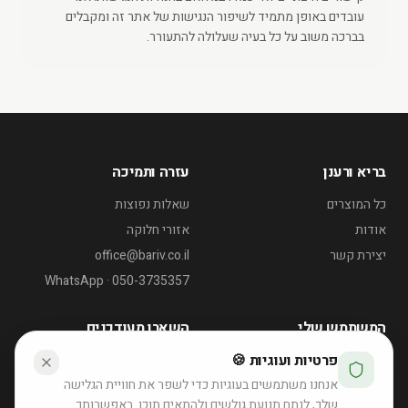
עובדים באופן מתמיד לשיפור הנגישות של אתר זה ומקבלים
בברכה משוב על כל בעיה שעלולה להתעורר.
בריא ורענן
עזרה ותמיכה
כל המוצרים
שאלות נפוצות
אודות
אזורי חלוקה
יצירת קשר
office@bariv.co.il
WhatsApp · 050-3735357
המשתמש שלי
השארו מעודכנים
פרטיות ועוגיות 🍪
החשבון שלי
דוכן שייקים לאירועי קיץ
אנחנו משתמשים בעוגיות כדי לשפר את חוויית הגלישה
ההזמנות שלי
רוצה הצעה לאירוע?
שלך, לנתח תנועת גולשים ולהתאים תוכן. באפשרותך