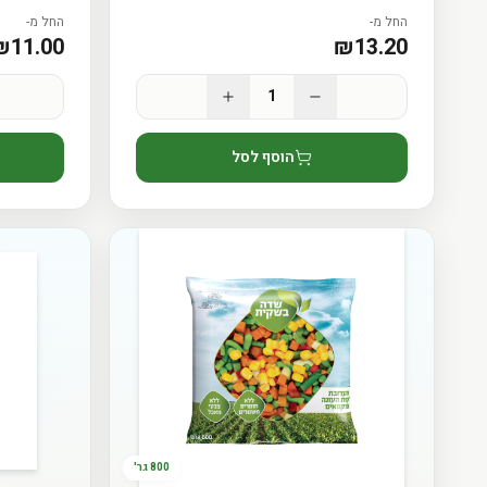
החל מ-
החל מ-
₪
11.00
₪
13.20
1
הוסף לסל
הטבע בשיא רעננותו,
800 גר'