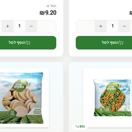
החל מ-
קבלו 15% הנחה להזמנה הראשונה
₪
9.20
הצטרפו לקהילת בריא ורענן וקבלו מתכונים, טיפ
1
1
העונה ישירות למייל.
הוסף לסל
הוסף לסל
 אצלכם במקפיא
הרשמה וקבלת הה
בהרשמתך הינך מאשר/ת את
תנאי ה
800 גר'