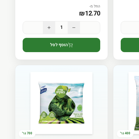
החל מ-
₪
12.70
ים ועדכונים על פירות
1
הוסף לסל
טבה
שימוש והתקנון
400 גר'
700 גר'