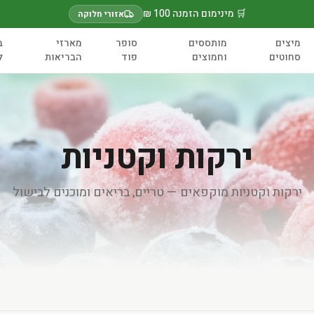
🛒 מינימום הזמנה 100 ₪
אזורי חלוקה
מיצים
מותססים
סופר
מארזי
ב
סחוטים
וחמוצים
פוד
הבריאות
ל
ירקות וקטניות
ירקות וקטניות מוקפאים — טריים, בריאים ומוכנים לבישול