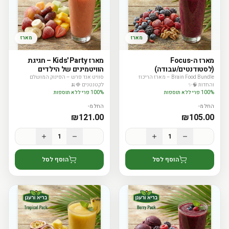
מארז
מארז
מארז ה-Focus
מארז Kids' Party – חגיגת
(לסטודנטים/עבודה)
הוויטמינים של הילדים
Brain Food Bundle – מארז הריכוז
סוויט אנד פרש – הפינוק המושלם
והחדות 🧠✨
לקטנטנים 🍓🍌
100% פרי ללא תוספות
100% פרי ללא תוספות
החל מ-
החל מ-
₪
121.00
₪
105.00
1
1
הוסף לסל
הוסף לסל