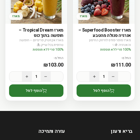
מארז
מארז
מארז Superfood Booster –
מארז Tropical Dream –
אנרגיה סגולה מהטבע
חופשה בתוך כוס
מארז סופר-פודס לחיזוק החיסון
מארז אקזוטיק פרימיום – חופשה
והאנרגיה 🍇✨
טרופית בכל שייק 🏝️
100% פרי ללא תוספות
100% פרי ללא תוספות
החל מ-
החל מ-
₪
103.00
₪
111.00
1
1
הוסף לסל
הוסף לסל
בריא ורענן
עזרה ותמיכה