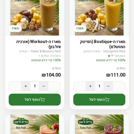
מארז
מארז
מארז ה-Boutique (הפינוק
מארז ה-Workout (אנרגיה
המושלם)
וחלבון)
Indulgence Pack – מארז הפינוק
Power & Recovery Pack – נבחרת
האקזוטי 🌴🥥
האנרגיה שלכם ⚡
100% פרי ללא תוספות
100% פרי ללא תוספות
החל מ-
החל מ-
₪
104.00
₪
111.00
1
1
הוסף לסל
הוסף לסל