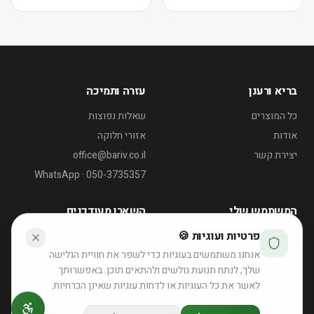
בריא ורענן
עזרה ותמיכה
כל המוצרים
שאלות נפוצות
אודות
אזורי חלוקה
יצירת קשר
office@bariv.co.il
WhatsApp · 050-3735357
המשתמש שלי
השארו מעודכנים
פרטיות ועוגיות 🍪
החשבון שלי
דוכן שייקים לאירועי קיץ
אנחנו משתמשים בעוגיות כדי לשפר את חוויית הגלישה
ההזמנות שלי
רוצה הצעה לאירוע?
שלך, לנתח תנועת גולשים ולהתאים תוכן. באפשרותך
לאשר את כל העוגיות או לדחות עוגיות שאינן הכרחיות.
לפרטים והצעת מחיר