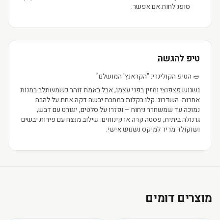
סופג לחות אם אפשר.
טיפ להגשה
🥗 הטיפ הקולינרי: "הקראנץ' המושלם"
נשנוש פצפוצי ומזין בפני עצמו, אבל באמת זוהר כשמשתלב במנות
אחרות. השדרוג: קלו בקלות במחבת יבשה דקה אחת על להבה
נמוכה עד שמשחרר ניחוח – ופזרו על סלטים, יוגורט עם דבש,
גרנולה ביתית, פסטה קרה או קינוחים. שילוב מנצח עם פירות יבשים
ושוקולד מריר למיקס נשנוש אישי.
מוצרים דומים