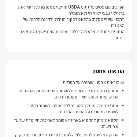
הערכים מבוססים על נתוני
USDA
ומייצגים ממוצע כללי של אגוז
ברזילאי טבעי לא קלוי ולא מומלח.
ייתכנו שינויים קלים בהתאם למקור הגידול ולדרגת הלחות של
האגוזים.
הנתונים ניתנים למידע כללי בלבד ואינם מהווים ייעוץ תזונתי או
רפואי.
הוראות אחסון
🧊 הוראות אחסון ושמירה על הטריות
אחסון במקום קריר ויבש: יש לשמור באריזה סגורה הרמטית,
הרחק מאור שמש ישיר וממקורות חום.
אחרי פתיחה: מומלץ להעביר לכלי אטום ולשמור בקירור
לשמירה מיטבית על הטעם והמרקם.
הקפאה: ניתן להקפיא באריזה אטומה לאריכות חיי מדף של עד
6 חודשים.
הרחקה מלחות: לחות עלולה לפגוע בפריכות – שמרו עם שקיק