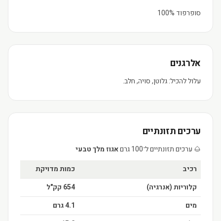
סופרפוד 100%
אלרגנים
עלול להכיל: גלוטן, סויה, חלב.
ערכים תזונתיים
🌰 ערכים תזונתיים ל־100 גרם
אגוז מלך טבעי
רכיב
כמות מדויקת
קלוריות (אנרגיה)
654 קק"ל
מים
4.1 גרם