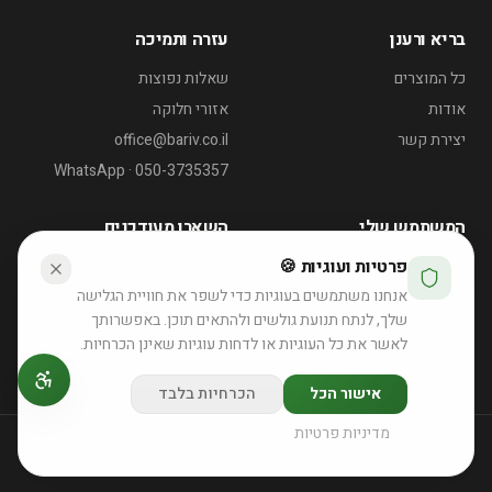
בריא ורענן
עזרה ותמיכה
כל המוצרים
שאלות נפוצות
אודות
אזורי חלוקה
יצירת קשר
office@bariv.co.il
WhatsApp · 050-3735357
המשתמש שלי
השארו מעודכנים
פרטיות ועוגיות 🍪
החשבון שלי
דוכן שייקים לאירועי קיץ
אנחנו משתמשים בעוגיות כדי לשפר את חוויית הגלישה
ההזמנות שלי
רוצה הצעה לאירוע?
שלך, לנתח תנועת גולשים ולהתאים תוכן. באפשרותך
לאשר את כל העוגיות או לדחות עוגיות שאינן הכרחיות.
לפרטים והצעת מחיר
אישור הכל
הכרחיות בלבד
מדיניות פרטיות
©
2026
בריא ורענן. כל הזכויות שמורות.
תנאי שימוש ומדיניות פרטיות
תקנון הזמנות
הצהרת נגישות