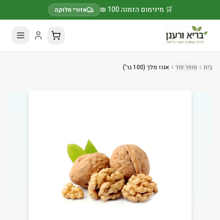
🛒 מינימום הזמנה 100 ₪
אזורי חלוקה
בית
סופר פוד
אגוז מלך (100 גר')