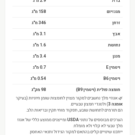
ברזל
2.9 מ"ג
מגנזיום
158 מ"ג
זרחן
346 מ"ג
אבץ
3.1 מ"ג
נחושת
1.6 מ"ג
מנגן
3.4 מ"ג
ויטמין E
0.7 מ"ג
ויטמין B6
0.54 מ"ג
חומצה פולית (ויטמין B9)
98 מק"ג
🌿 אגוזי מלך נחשבים למקור מצוין לחומצות שומן חיוניות (בעיקר
אומגה 3
) ולנוגדי חמצון טבעיים.
הם תורמים לתחושת שובע, תפקוד מוחי תקין ובריאות הלב.
הערכים מבוססים על נתוני
USDA
ומייצגים ממוצע כללי של אגוז
מלך טבעי לא קלוי ולא מומלח.
ייתכנו שינויים קלים בהתאם למקור הגידול ותנאי האחסון.