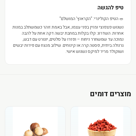
טיפ להגשה
🥗 הטיפ הקולינרי: "הקראנץ' המושלם"
נשנוש פצפוצי ומזין בפני עצמו, אבל באמת זוהר כשמשתלב במנות
אחרות. השדרוג: קלו בקלות במחבת יבשה דקה אחת על להבה
נמוכה עד שמשחרר ניחוח – ופזרו על סלטים, יוגורט עם דבש,
גרנולה ביתית, פסטה קרה או קינוחים. שילוב מנצח עם פירות יבשים
ושוקולד מריר למיקס נשנוש אישי.
מוצרים דומים