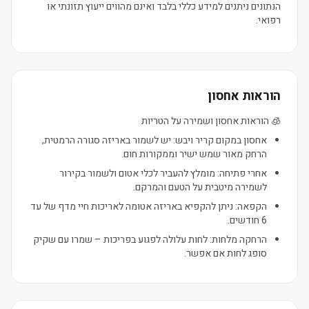
הנתונים ניתנים למידע כללי בלבד ואינם מהווים ייעוץ תזונתי או
רפואי.
הוראות אחסון
🧊 הוראות אחסון ושמירה על הטריות
אחסון במקום קריר ויבש: יש לשמור באריזה סגורה הרמטית,
הרחק מאור שמש ישיר וממקורות חום.
אחרי פתיחה: מומלץ להעביר לכלי אטום ולשמור בקירור
לשמירה מיטבית על הטעם והמרקם.
הקפאה: ניתן להקפיא באריזה אטומה לאריכות חיי מדף של עד
6 חודשים.
הרחקה מלחות: לחות עלולה לפגוע בפריכות – שמרו עם שקיק
סופג לחות אם אפשר.