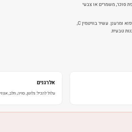
להם. 100% טבעי, ללא תוספת סוכר, משמרים או צבעי
מושלם לשייקים, קינוחים, מאפים, גלידות ביתיות או כנשנוש קפוא ומרענן. עשיר בוויטמין C,
נות טבעית.
אלרגנים
עלול להכיל: גלוטן, סויה, חלב, אגוזי