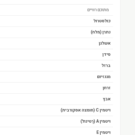
מתוכם רוויים
כולסטרול
נתרן (מלח)
אשלגן
סידן
ברזל
מגנזיום
זרחן
אבץ
ויטמין C (חומצה אסקורבית)
ויטמין A (רֶטינול)
ויטמין E