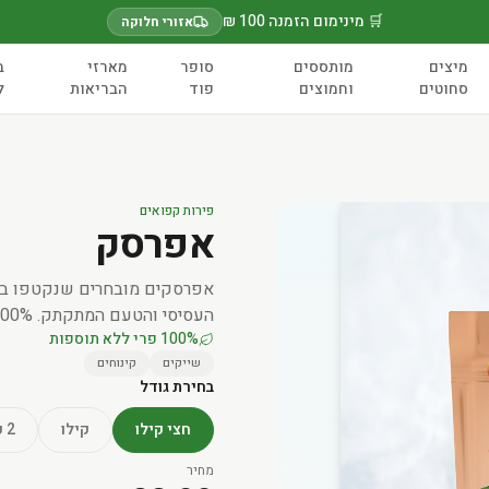
🛒 מינימום הזמנה 100 ₪
אזורי חלוקה
מיצים
מותססים
סופר
מארזי
ב
סחוטים
וחמוצים
פוד
הבריאות
ל
פירות קפואים
אפרסק
אפרסקים מובחרים שנקטפו בשי
העסיסי והטעם המתקתק. 100% טבעי, ללא תוספות.
100% פרי ללא תוספות
שייקים
קינוחים
בחירת גודל
חצי קילו
קילו
2 קילו
מחיר