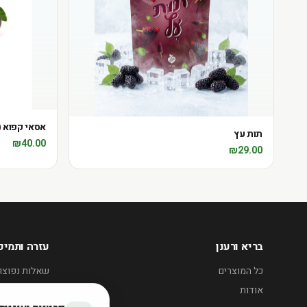
אסאי קפוא (400 גר')
תות עץ
₪
40.00
₪
29.00
בריא ורענן
עזרה ותמיכ
כל המוצרים
שאלות נפוצו
אודות
אזורי חלוקה