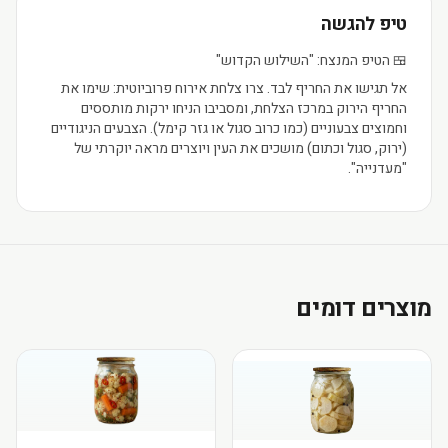
טיפ להגשה
🍱 הטיפ המנצח: "השילוש הקדוש"
אל תגישו את החריף לבד. צרו צלחת אירוח פרוביוטית: שימו את
החריף הירוק במרכז הצלחת, ומסביבו הניחו ירקות מותססים
וחמוצים צבעוניים (כמו כרוב סגול או גזר קימל). הצבעים הניגודיים
(ירוק, סגול וכתום) מושכים את העין ויוצרים מראה יוקרתי של
"מעדנייה".
מוצרים דומים