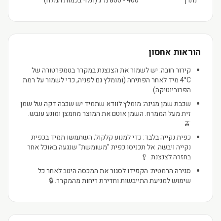
נתרן
400 - 800 מ"ג (תלוי בכמות המלח)
הוראות אחסון
קירור חובה: יש לשמור את הצנצנת במקרר בטמפרטורה של
4°C מיד לאחר הפתיחה (ומומלץ גם לפניה, כדי לשמור על רמת
הפרוביוטיקה).
שכבת שמן מגינה: מומלץ לוודא שתמיד יש שכבה דקה של שמן
זית מעל הממרח. השמן אוטם את המוצר מחמצן ומונע עובש.
🫒
כפית נקייה בלבד: כדי למנוע קלקול, השתמשו תמיד בכפית
נקייה ויבשה. אל תכניסו כפית "משומשת" שנגעה באוכל אחר
בחזרה לצנצנת. 🥄
סגירה הרמטית: הקפידו לסגור את המכסה היטב לאחר כל
שימוש למניעת התייבשות וחדירת ריחות מהמקרר. 🔒