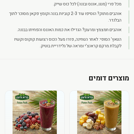
מכל פרי (מנגו, אננס ובננה) לכל כוס שייק.
אוהבים מתוק? הוסיפו עוד 2-3 קוביות בננה וקומץ פקאן מסוכר לתוך
הבלנדר.
אוהבים חמצמץ ומרענן? הגדילו את כמות האננס והפחיתו בבננה.
הטאץ' הסופי: לאחר הטחינה, פזרו מעל הכוס רצועות קוקוס וקשיו
לקבלת מרקם קראנצ'י ומראה של גלידריית בוטיק.
מוצרים דומים