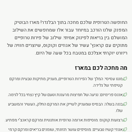
החופשה הטרופית שלכם מחכה בתוך הבלנדר! מארז הבוטיק
המפנק שלנו הורכב במיוחד עבור אלו שמחפשים את השילוב
המושלם בין בריאות לפינוק אמיתי. שילוב של פירות טרופיים
מתוקים עם קראנץ' עשיר של אגוזים וקוקוס, שיוצרים חוויה של
ריזורט יוקרתי אצלכם במטבח בכל שעה של היום.
מה מחכה לכם במארז
מנגו עסיסי: המלך של הפירות הטרופיים, מעניק מתיקות טבעית ומרקם
קטיפתי של גלידה.
אננס פרימיום: נגיעה של חמיצות מרעננת וטעם של קיץ נצחי בכל לגימה.
בננה בשלה: הבסיס שמעניק לשייק את המרקם החלק, העשיר והמשביע
שלו.
רצועות קוקוס: מוסיפות ארומה טרופית אותנטית ומרקם קראנצ'י מפתיע.
אגוזי קשיו טבעיים: מוסיפים עושר תזונתי, שומנים בריאים ומרקם קרמי