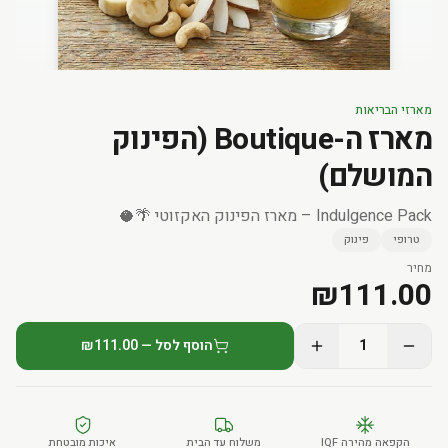
מארזי הבריאות
מארז ה-Boutique (הפינוק
המושלם)
Indulgence Pack – מארז הפינוק האקזוטי 🌴🥥
טרופי
פינוק
מחיר
₪
111.00
1
הוסף לסל — ₪111.00
הקפאה מהירה IQF
משלוח עד הבית
איכות מובטחת