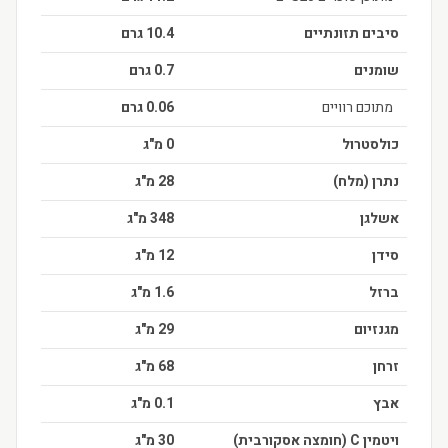
סיבים תזונתיים
10.4 גרם
שומנים
0.7 גרם
מתוכם רוויים
0.06 גרם
כולסטרול
0 מ"ג
נתרן (מלח)
28 מ"ג
אשלגן
348 מ"ג
סידן
12 מ"ג
ברזל
1.6 מ"ג
מגנזיום
29 מ"ג
זרחן
68 מ"ג
אבץ
0.1 מ"ג
ויטמין C (חומצה אסקורבית)
30 מ"ג