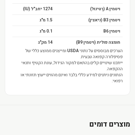
ויטמין A (רֶטינול)
1274 יחב"ל (IU)
ויטמין B3 (ניאצין)
1.5 מ"ג
ויטמין B6
0.1 מ"ג
חומצה פולית (ויטמין B9)
14 מק"ג
הערכים מבוססים על נתוני
USDA
ומייצגים ממוצע כללי של
פסיפלורה קפואה טבעית.
ייתכנו שינויים קלים בהתאם למקור הגידול, עונת הקטיף ותנאי
ההקפאה.
הנתונים ניתנים למידע כללי בלבד ואינם מהווים ייעוץ תזונתי או
רפואי.
מוצרים דומים