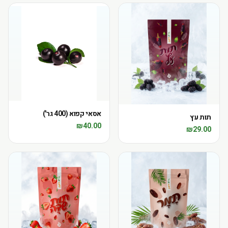
אסאי קפוא (400 גר')
תות עץ
₪
40.00
₪
29.00