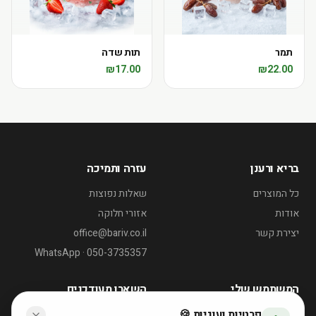
תמר
תות שדה
₪
17.00
₪
22.00
בריא ורענן
עזרה ותמיכה
כל המוצרים
שאלות נפוצות
אודות
אזורי חלוקה
יצירת קשר
office@bariv.co.il
WhatsApp · 050-3735357
המשתמש שלי
השארו מעודכנים
פרטיות ועוגיות 🍪
החשבון שלי