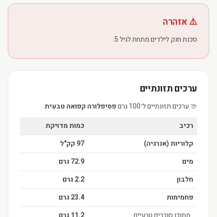
⚠️ אזהרה
סכנת חנק לילדים מתחת לגיל 5.
ערכים תזונתיים
🍈 ערכים תזונתיים ל־100 גרם
פסיפלורה קפואה טבעית
רכיב
כמות מדויקת
קלוריות (אנרגיה)
97 קק"ל
מים
72.9 גרם
חלבון
2.2 גרם
פחמימות
23.4 גרם
מתוכן סוכרים טבעיים
11.2 גרם