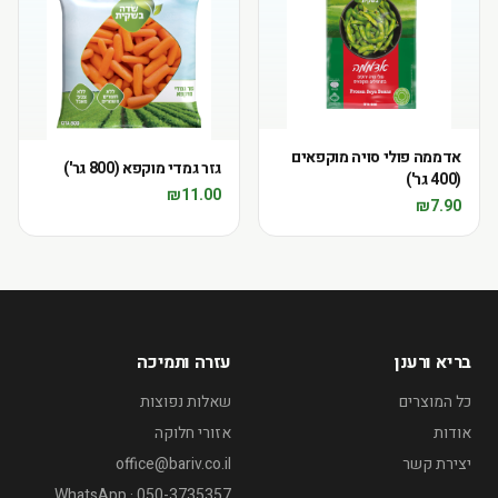
אדממה פולי סויה מוקפאים
גזר גמדי מוקפא (800 גר')
(400 גר')
₪
11.00
₪
7.90
בריא ורענן
עזרה ותמיכה
כל המוצרים
שאלות נפוצות
אודות
אזורי חלוקה
יצירת קשר
office@bariv.co.il
WhatsApp · 050-3735357