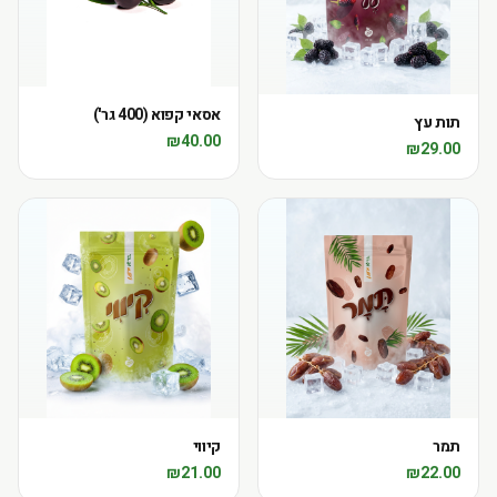
אסאי קפוא (400 גר')
תות עץ
₪
40.00
₪
29.00
תמר
קיווי
₪
21.00
₪
22.00