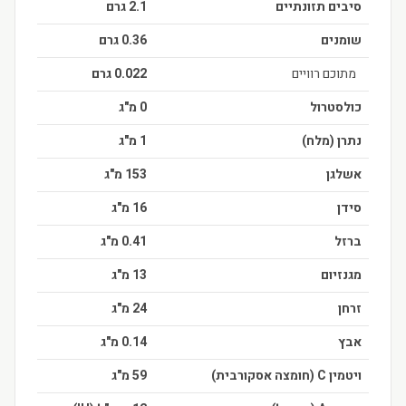
סיבים תזונתיים
2.1 גרם
שומנים
0.36 גרם
מתוכם רוויים
0.022 גרם
כולסטרול
0 מ"ג
נתרן (מלח)
1 מ"ג
אשלגן
153 מ"ג
סידן
16 מ"ג
ברזל
0.41 מ"ג
מגנזיום
13 מ"ג
זרחן
24 מ"ג
אבץ
0.14 מ"ג
ויטמין C (חומצה אסקורבית)
59 מ"ג