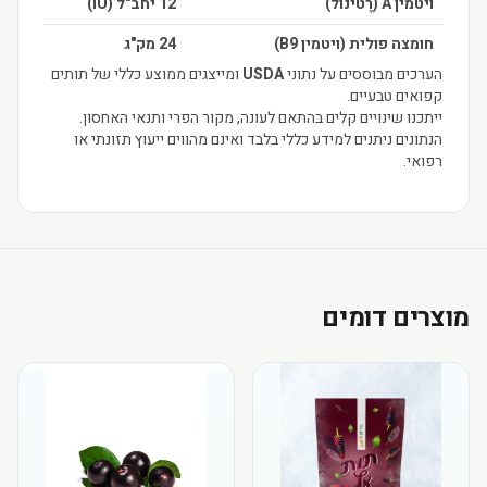
ויטמין A (רֶטינול)
12 יחב"ל (IU)
חומצה פולית (ויטמין B9)
24 מק"ג
הערכים מבוססים על נתוני
USDA
ומייצגים ממוצע כללי של תותים
קפואים טבעיים.
ייתכנו שינויים קלים בהתאם לעונה, מקור הפרי ותנאי האחסון.
הנתונים ניתנים למידע כללי בלבד ואינם מהווים ייעוץ תזונתי או
רפואי.
מוצרים דומים