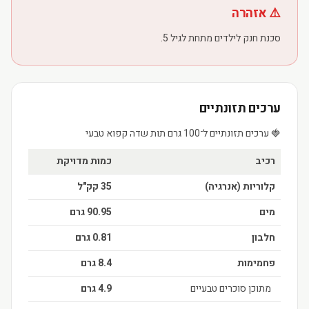
⚠️ אזהרה
סכנת חנק לילדים מתחת לגיל 5.
ערכים תזונתיים
🍓 ערכים תזונתיים ל־100 גרם תות שדה קפוא טבעי
רכיב
כמות מדויקת
קלוריות (אנרגיה)
35 קק"ל
מים
90.95 גרם
חלבון
0.81 גרם
פחמימות
8.4 גרם
מתוכן סוכרים טבעיים
4.9 גרם