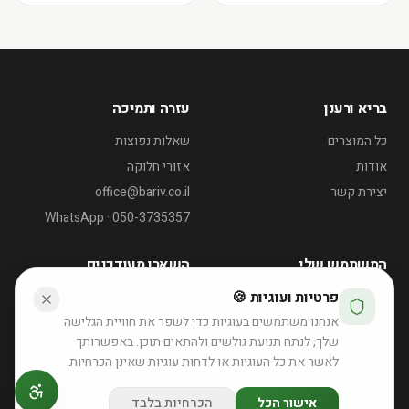
בריא ורענן
עזרה ותמיכה
כל המוצרים
שאלות נפוצות
אודות
אזורי חלוקה
יצירת קשר
office@bariv.co.il
WhatsApp · 050-3735357
המשתמש שלי
השארו מעודכנים
פרטיות ועוגיות 🍪
החשבון שלי
דוכן שייקים לאירועי קיץ
אנחנו משתמשים בעוגיות כדי לשפר את חוויית הגלישה
רוצה הצעה לאירוע?
ההזמנות שלי
שלך, לנתח תנועת גולשים ולהתאים תוכן. באפשרותך
לאשר את כל העוגיות או לדחות עוגיות שאינן הכרחיות.
לפרטים והצעת מחיר
אישור הכל
הכרחיות בלבד